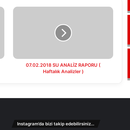
07.02.2018
SU
ANALİZ
RAPORU
(
Haftalık
Analizler
)
07.02.2018 SU ANALİZ RAPORU (
Haftalık Analizler )
Instagram’da bizi takip edebilirsiniz…