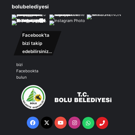
bolubelediyesi
Facebook’ta
bizi takip
edebilirsiniz…
bizi
Facebookta
bulun
Facebook
X
YouTube
Instagram
Whatsapp
Telefon
Destek