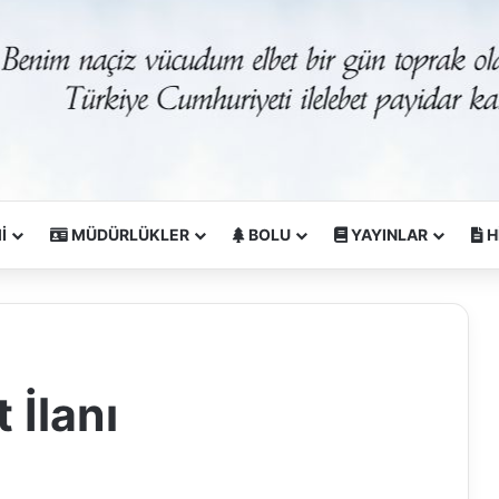
İ
MÜDÜRLÜKLER
BOLU
YAYINLAR
H
 İlanı