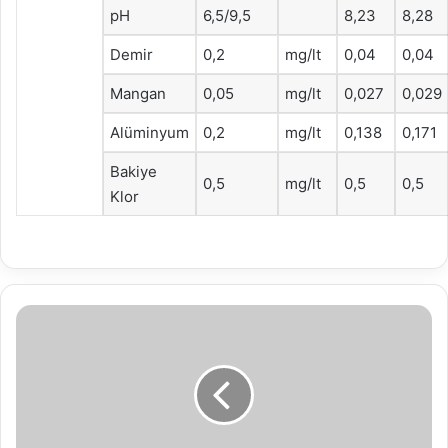
pH
6,5/9,5
8,23
8,28
Demir
0,2
mg/lt
0,04
0,04
Mangan
0,05
mg/lt
0,027
0,029
Alüminyum
0,2
mg/lt
0,138
0,171
Bakiye
0,5
mg/lt
0,5
0,5
Klor
İtfaye
Eri
Alım
İlanı