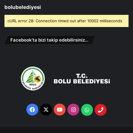
bolubelediyesi
cURL error 28: Connection timed out after 10002 milliseconds
Facebook’ta bizi takip edebilirsiniz…
Facebook
X
YouTube
Instagram
Whatsapp
Telefon
Destek