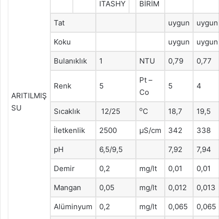
ITASHY
BİRİM
Tat
uygun
uygun
Koku
uygun
uygun
Bulanıklık
1
NTU
0,79
0,77
Pt –
Renk
5
5
4
Co
ARITILMIŞ
SU
o
Sıcaklık
12/25
C
18,7
19,5
İletkenlik
2500
μS/cm
342
338
pH
6,5/9,5
7,92
7,94
Demir
0,2
mg/lt
0,01
0,01
Mangan
0,05
mg/lt
0,012
0,013
Alüminyum
0,2
mg/lt
0,065
0,065