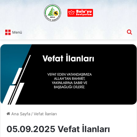
A
Menü
Ana Sayfa
/
Vefat İlanları
05.09.2025 Vefat İlanları