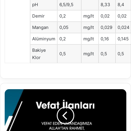
pH
6,5/9,5
8,33
8,4
Demir
0,2
mg/lt
0,02
0,02
Mangan
0,05
mg/lt
0,029
0,024
Alüminyum
0,2
mg/lt
0,16
0,145
Bakiye
0,5
mg/lt
0,5
0,5
Klor
6.07.2023
Vefat
İlanları