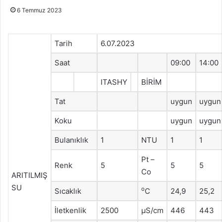
6 Temmuz 2023
Tarih
6.07.2023
Saat
09:00
14:00
ITASHY
BİRİM
Tat
uygun
uygun
Koku
uygun
uygun
Bulanıklık
1
NTU
1
1
Pt –
Renk
5
5
5
Co
ARITILMIŞ
SU
o
Sıcaklık
C
24,9
25,2
İletkenlik
2500
μS/cm
446
443