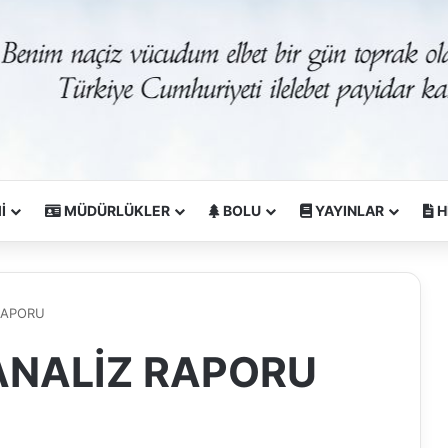
İ
MÜDÜRLÜKLER
BOLU
YAYINLAR
H
 RAPORU
 ANALİZ RAPORU