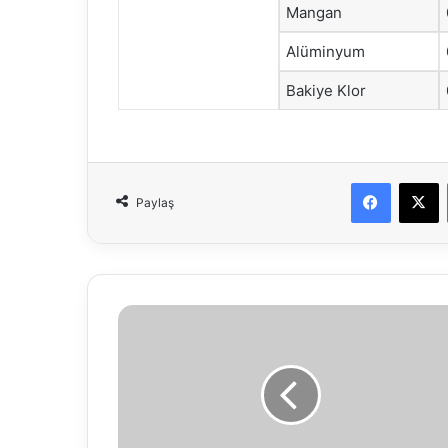
Mangan
Alüminyum
Bakiye Klor
Faceboo
X
Paylaş
06.06.2018
SU
ANALİZ
RAPORU
(Haftalık
Analizler)