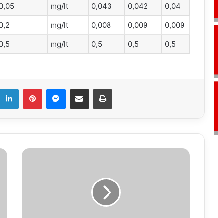
0,05
mg/lt
0,043
0,042
0,04
0,2
mg/lt
0,008
0,009
0,009
0,5
mg/lt
0,5
0,5
0,5
k
LinkedIn
Pinterest
Messenger
E-Mail ile paylaş
Yazdır
07.06.2018
Vefat
İlanı