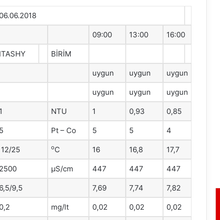
06.06.2018
09:00
13:00
16:00
ITASHY
BİRİM
uygun
uygun
uygun
uygun
uygun
uygun
1
NTU
1
0,93
0,85
5
Pt – Co
5
5
4
o
12/25
C
16
16,8
17,7
2500
μS/cm
447
447
447
6,5/9,5
7,69
7,74
7,82
0,2
mg/lt
0,02
0,02
0,02