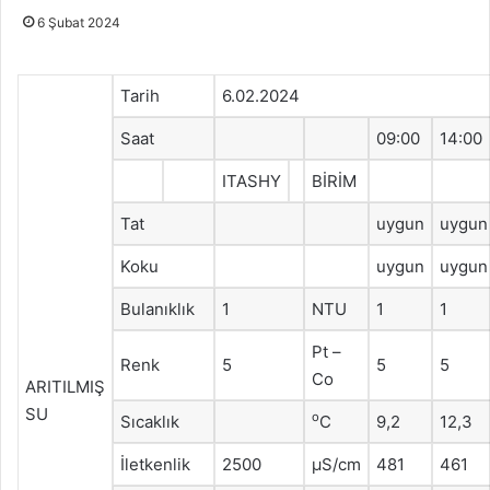
6 Şubat 2024
Tarih
6.02.2024
Saat
09:00
14:00
ITASHY
BİRİM
Tat
uygun
uygun
Koku
uygun
uygun
Bulanıklık
1
NTU
1
1
Pt –
Renk
5
5
5
Co
ARITILMIŞ
SU
o
Sıcaklık
C
9,2
12,3
İletkenlik
2500
μS/cm
481
461