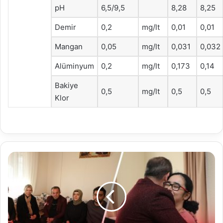
pH
6,5/9,5
8,28
8,25
Demir
0,2
mg/lt
0,01
0,01
Mangan
0,05
mg/lt
0,031
0,032
Alüminyum
0,2
mg/lt
0,173
0,14
Bakiye
0,5
mg/lt
0,5
0,5
Klor
BAŞKAN
ÖZCAN’DAN
MERVE
ÖĞRETMENİN
ACILI
AİLESİNE
VE