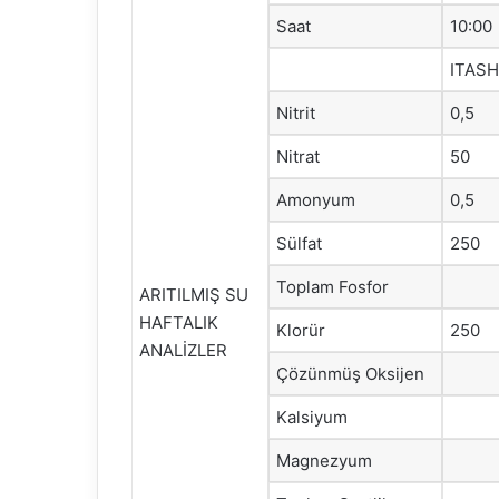
Saat
10:00
ITAS
Nitrit
0,5
Nitrat
50
Amonyum
0,5
Sülfat
250
Toplam Fosfor
ARITILMIŞ SU
HAFTALIK
Klorür
250
ANALİZLER
Çözünmüş Oksijen
Kalsiyum
Magnezyum