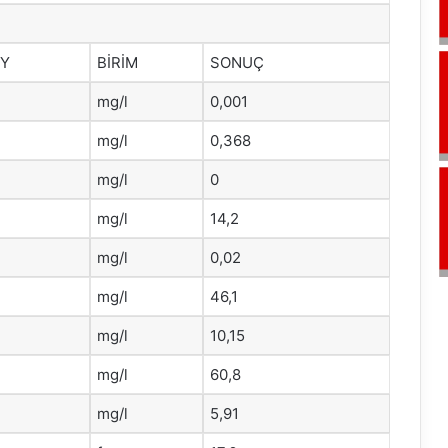
HY
BİRİM
SONUÇ
mg/l
0,001
mg/l
0,368
mg/l
0
mg/l
14,2
mg/l
0,02
mg/l
46,1
mg/l
10,15
mg/l
60,8
mg/l
5,91