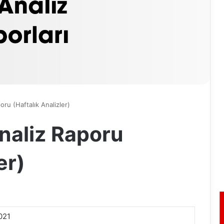
ru (Haftalık Analizler)
naliz Raporu
er)
021