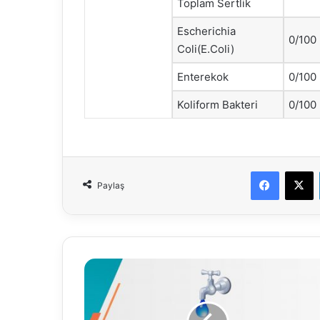
Toplam Sertlik
Escherichia
0/100
Coli(E.Coli)
Enterekok
0/100
Koliform Bakteri
0/100
Faceboo
X
Paylaş
06.01.2021
Su
Analiz
Raporu