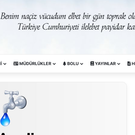
İ
MÜDÜRLÜKLER
BOLU
YAYINLAR
H