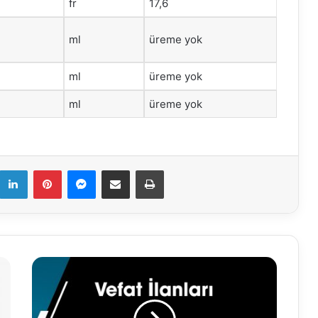
fr
17,6
ml
üreme yok
ml
üreme yok
ml
üreme yok
k
LinkedIn
Pinterest
Messenger
E-Mail ile paylaş
Yazdır
7.01.2021
VEFAT
İLANLARI