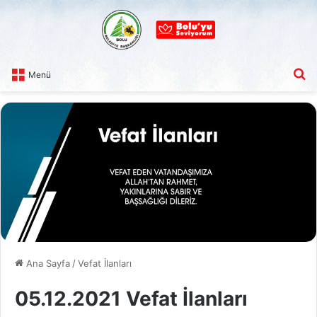
A
Menü
Ana Sayfa
/
Vefat İlanları
05.12.2021 Vefat İlanları