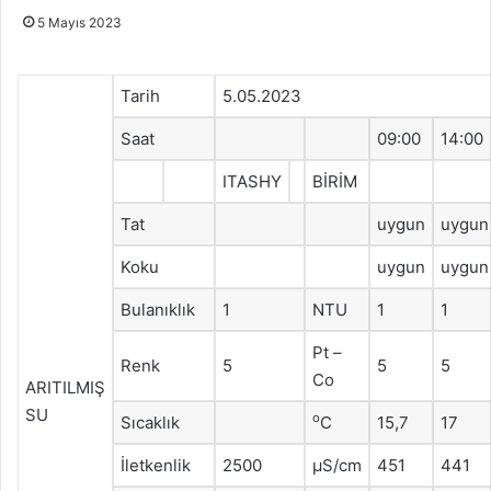
5 Mayıs 2023
Tarih
5.05.2023
Saat
09:00
14:00
ITASHY
BİRİM
Tat
uygun
uygun
Koku
uygun
uygun
Bulanıklık
1
NTU
1
1
Pt –
Renk
5
5
5
Co
ARITILMIŞ
SU
o
Sıcaklık
C
15,7
17
İletkenlik
2500
μS/cm
451
441