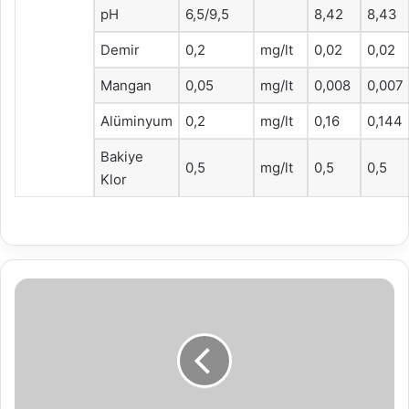
pH
6,5/9,5
8,42
8,43
Demir
0,2
mg/lt
0,02
0,02
Mangan
0,05
mg/lt
0,008
0,007
Alüminyum
0,2
mg/lt
0,16
0,144
Bakiye
0,5
mg/lt
0,5
0,5
Klor
Asfalt
Sezonun
startı
Sümer
Mahallesi’nden
verildi