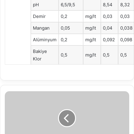
pH
6,5/9,5
8,54
8,32
Demir
0,2
mg/lt
0,03
0,03
Mangan
0,05
mg/lt
0,04
0,038
Alüminyum
0,2
mg/lt
0,092
0,098
Bakiye
0,5
mg/lt
0,5
0,5
Klor
05.05.2020