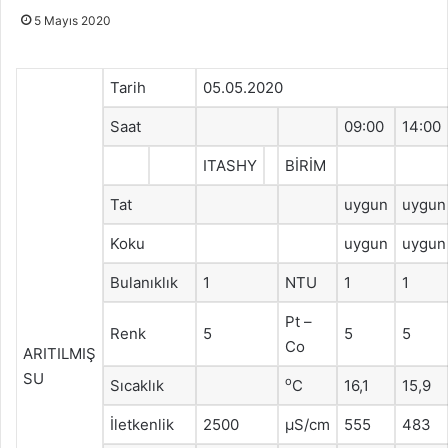
5 Mayıs 2020
Tarih
05.05.2020
Saat
09:00
14:00
ITASHY
BİRİM
Tat
uygun
uygun
Koku
uygun
uygun
Bulanıklık
1
NTU
1
1
Pt –
Renk
5
5
5
Co
ARITILMIŞ
SU
o
Sıcaklık
C
16,1
15,9
İletkenlik
2500
μS/cm
555
483