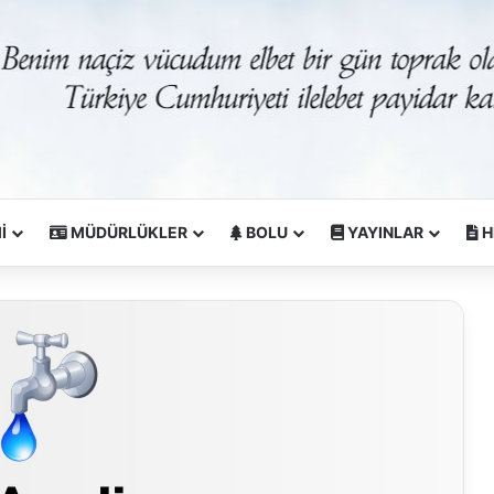
İ
MÜDÜRLÜKLER
BOLU
YAYINLAR
H