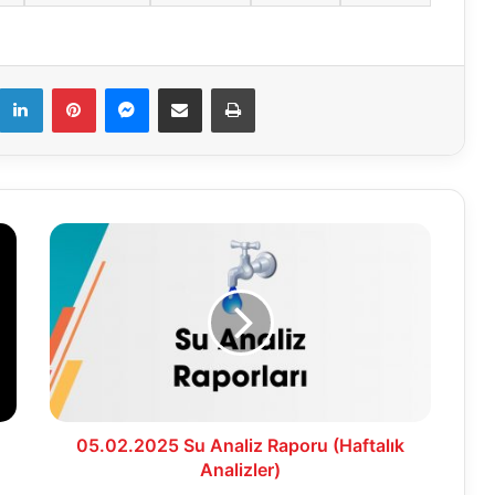
k
LinkedIn
Pinterest
Messenger
E-Mail ile paylaş
Yazdır
05.02.2025
Su
Analiz
Raporu
(Haftalık
Analizler)
05.02.2025 Su Analiz Raporu (Haftalık
Analizler)