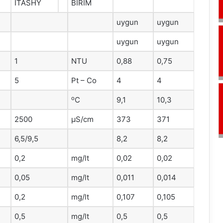
ITASHY
BİRİM
uygun
uygun
uygun
uygun
1
NTU
0,88
0,75
5
Pt – Co
4
4
o
C
9,1
10,3
2500
μS/cm
373
371
6,5/9,5
8,2
8,2
0,2
mg/lt
0,02
0,02
0,05
mg/lt
0,011
0,014
0,2
mg/lt
0,107
0,105
0,5
mg/lt
0,5
0,5