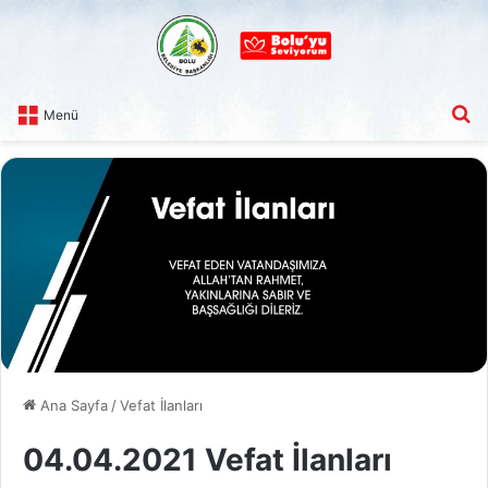
A
Menü
Ana Sayfa
/
Vefat İlanları
04.04.2021 Vefat İlanları