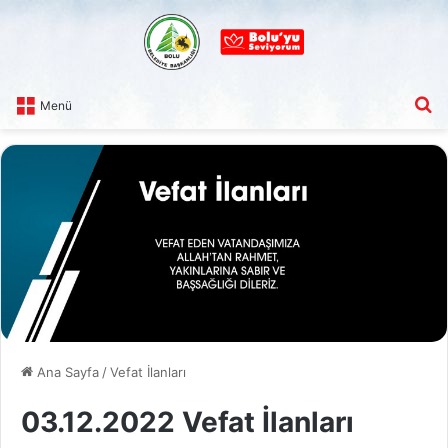
A
Menü
Ana Sayfa
/
Vefat İlanları
03.12.2022 Vefat İlanları