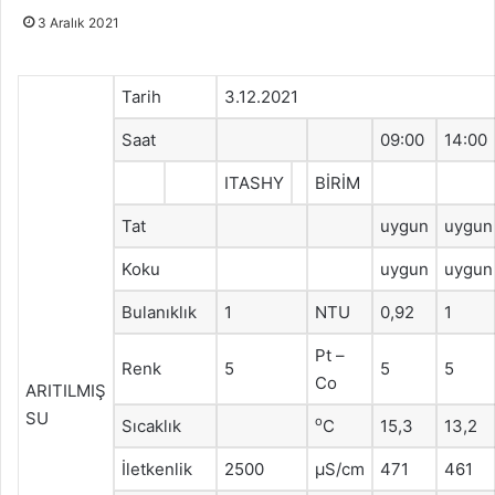
3 Aralık 2021
Tarih
3.12.2021
Saat
09:00
14:00
ITASHY
BİRİM
Tat
uygun
uygun
Koku
uygun
uygun
Bulanıklık
1
NTU
0,92
1
Pt –
Renk
5
5
5
Co
ARITILMIŞ
SU
o
Sıcaklık
C
15,3
13,2
İletkenlik
2500
μS/cm
471
461