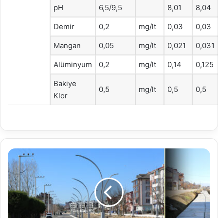
pH
6,5/9,5
8,01
8,04
Demir
0,2
mg/lt
0,03
0,03
Mangan
0,05
mg/lt
0,021
0,031
Alüminyum
0,2
mg/lt
0,14
0,125
Bakiye
0,5
mg/lt
0,5
0,5
Klor
KANAL
KAPATMA
PROJESİNDE
ÇALIŞMALAR
DEVAM
EDİYOR