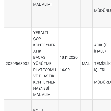
MAL ALIMI
MÜDÜRL
YERALTI
ÇÖP
KONTEYNERI
AÇIK (E-
ATIK
İHALE)
BACASI,
16.11.2020
2020/568932
YÜRÜTME
MAL
TEMİZLİK
PLATFORMU
14:00
İŞLERİ
VE PLASTİK
KONTEYNER
MÜDÜRL
HAZNESİ
MAL ALIMI
BOLU