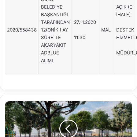
BELEDİYE
AÇIK (E-
BAŞKANLIĞI
İHALE)
TARAFINDAN
27.11.2020
2020/558438
12(ONİKİ) AY
MAL
DESTEK
SÜRE İLE
11:30
HİZMETL
AKARYAKIT
ADBLUE
MÜDÜRL
ALIMI
Uğur
Mumcu
Parkı
baştan
aşağı
yenileniyor