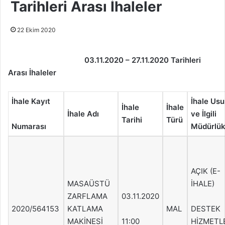
Tarihleri Arası İhaleler
22 Ekim 2020
03.11.2020 – 27.11.2020 Tarihleri
Arası İhaleler
İhale Kayıt
İhale Usu
İhale
İhale
İhale Adı
ve İlgili
Tarihi
Türü
Numarası
Müdürlü
AÇIK (E-
MASAÜSTÜ
İHALE)
ZARFLAMA
03.11.2020
2020/564153
KATLAMA
MAL
DESTEK
MAKİNESİ
11:00
HİZMETL