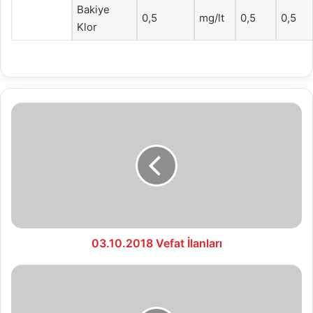
Bakiye
0,5
mg/lt
0,5
0,5
Klor
03.10.2018
Vefat
İlanları
03.10.2018 Vefat İlanları
03.10.2018
SU
ANALİZ