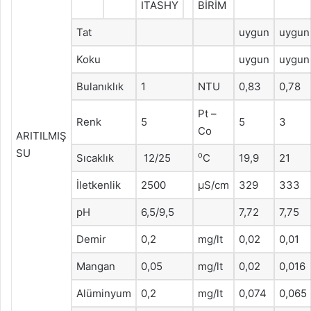
ITASHY
BİRİM
Tat
uygun
uygun
Koku
uygun
uygun
Bulanıklık
1
NTU
0,83
0,78
Pt –
Renk
5
5
3
Co
ARITILMIŞ
SU
o
Sıcaklık
12/25
C
19,9
21
İletkenlik
2500
μS/cm
329
333
pH
6,5/9,5
7,72
7,75
Demir
0,2
mg/lt
0,02
0,01
Mangan
0,05
mg/lt
0,02
0,016
Alüminyum
0,2
mg/lt
0,074
0,065