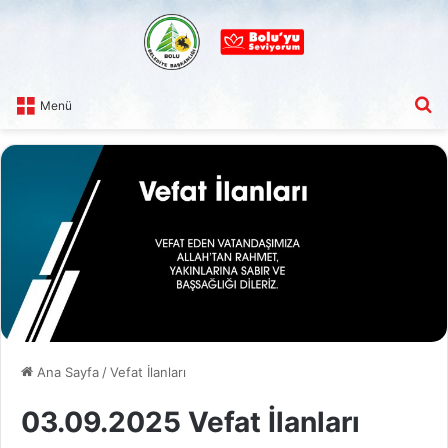
A
Menü
Ana Sayfa
/
Vefat İlanları
03.09.2025 Vefat İlanları