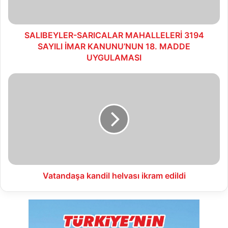
KANUNU’NUN
18.
MADDE
UYGULAMASI
SALIBEYLER-SARICALAR MAHALLELERİ 3194
SAYILI İMAR KANUNU’NUN 18. MADDE
UYGULAMASI
Vatandaşa
kandil
helvası
ikram
edildi
Vatandaşa kandil helvası ikram edildi