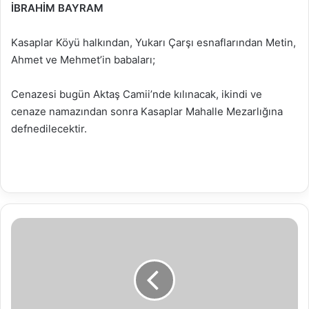
İBRAHİM BAYRAM
Kasaplar Köyü halkından, Yukarı Çarşı esnaflarından Metin,
Ahmet ve Mehmet’in babaları;
Cenazesi bugün Aktaş Camii’nde kılınacak, ikindi ve
cenaze namazından sonra Kasaplar Mahalle Mezarlığına
defnedilecektir.
SALIBEYLER-
SARICALAR
MAHALLELERİ
3194
SAYILI
İMAR