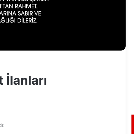
 İlanları
ir.