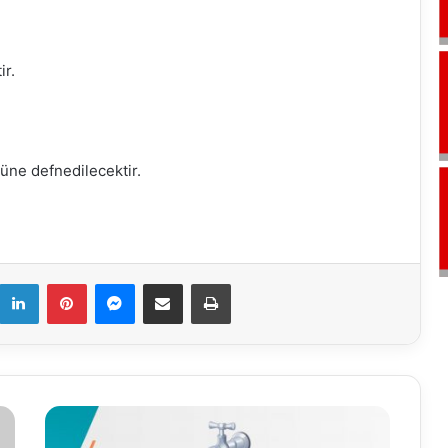
ir.
ne defnedilecektir.
k
LinkedIn
Pinterest
Messenger
E-Mail ile paylaş
Yazdır
03.07.2021
Su