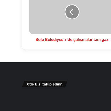
çalışmalar
tam
gaz
Bolu Belediyesi’nde çalışmalar tam gaz
X’de Bizi takip edinn