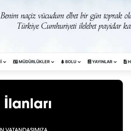
İ
MÜDÜRLÜKLER
BOLU
YAYINLAR
H