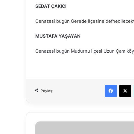
SEDAT ÇAKICI
Cenazesi bugün Gerede ilçesine defnedilecekt
MUSTAFA YAŞAYAN
Cenazesi bugün Mudurnu ilçesi Uzun Çam köyü
Faceboo
X
Paylaş
Bolu
Belediyesi’nde