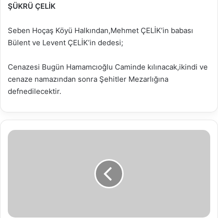
ŞÜKRÜ ÇELİK
Seben Hoçaş Köyü Halkından,Mehmet ÇELİK’in babası
Bülent ve Levent ÇELİK’in dedesi;
Cenazesi Bugün Hamamcıoğlu Caminde kılınacak,ikindi ve
cenaze namazından sonra Şehitler Mezarlığına
defnedilecektir.
02.07.2019
Su
Analiz
Raporu