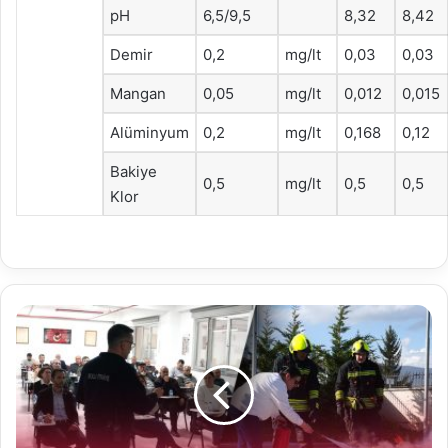
pH
6,5/9,5
8,32
8,42
Demir
0,2
mg/lt
0,03
0,03
Mangan
0,05
mg/lt
0,012
0,015
Alüminyum
0,2
mg/lt
0,168
0,12
Bakiye
0,5
mg/lt
0,5
0,5
Klor
Muhtarlara
yangınla
mücadele
eğitimi
verildi