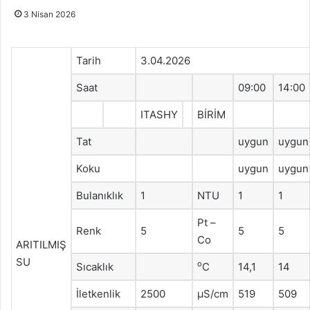
3 Nisan 2026
Tarih
3.04.2026
Saat
09:00
14:00
ITASHY
BİRİM
Tat
uygun
uygun
Koku
uygun
uygun
Bulanıklık
1
NTU
1
1
Pt –
Renk
5
5
5
Co
ARITILMIŞ
SU
o
Sıcaklık
C
14,1
14
İletkenlik
2500
μS/cm
519
509