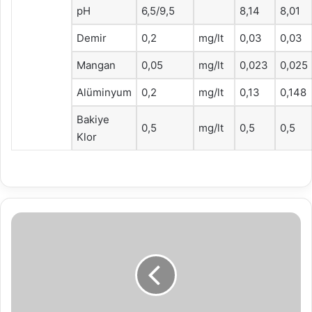
pH
6,5/9,5
8,14
8,01
Demir
0,2
mg/lt
0,03
0,03
Mangan
0,05
mg/lt
0,023
0,025
Alüminyum
0,2
mg/lt
0,13
0,148
Bakiye
0,5
mg/lt
0,5
0,5
Klor
Bolu
Belediyesi’nden
Kış
Hazırlığı:
Güller
Budanıyor