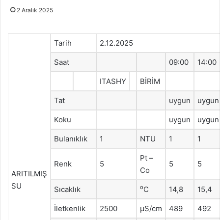
2 Aralık 2025
Tarih
2.12.2025
Saat
09:00
14:00
ITASHY
BİRİM
Tat
uygun
uygun
Koku
uygun
uygun
Bulanıklık
1
NTU
1
1
Pt –
Renk
5
5
5
Co
ARITILMIŞ
SU
o
Sıcaklık
C
14,8
15,4
İletkenlik
2500
μS/cm
489
492