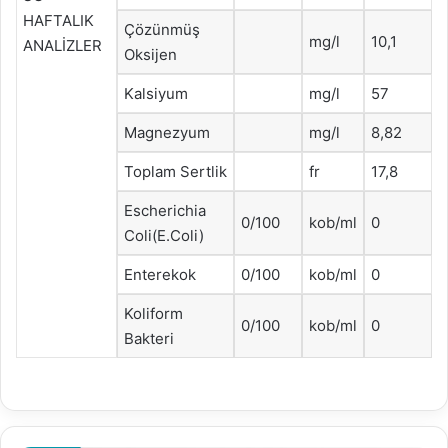
HAFTALIK
Çözünmüş
mg/l
10,1
ANALİZLER
Oksijen
Kalsiyum
mg/l
57
Magnezyum
mg/l
8,82
Toplam Sertlik
fr
17,8
Escherichia
0/100
kob/ml
0
Coli(E.Coli)
Enterekok
0/100
kob/ml
0
Koliform
0/100
kob/ml
0
Bakteri