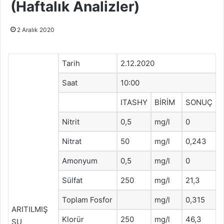
(Haftalık Analizler)
2 Aralık 2020
Tarih
2.12.2020
Saat
10:00
ITASHY
BİRİM
SONUÇ
Nitrit
0,5
mg/l
0
Nitrat
50
mg/l
0,243
Amonyum
0,5
mg/l
0
Sülfat
250
mg/l
21,3
Toplam Fosfor
mg/l
0,315
ARITILMIŞ
Klorür
250
mg/l
46,3
SU