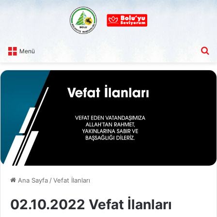
A
Menü
Ana Sayfa
/
Vefat İlanları
02.10.2022 Vefat İlanları