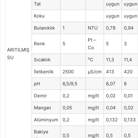
Tat
uygun
uygun
Koku
uygun
uygun
Bulanıklık
1
NTU
0,78
0,94
Pt –
Renk
5
5
3
Co
ARITILMIŞ
SU
o
Sıcaklık
C
11,3
11,4
İletkenlik
2500
μS/cm
413
420
pH
6,5/9,5
8,07
8
Demir
0,2
mg/lt
0,02
0,01
Mangan
0,05
mg/lt
0,04
0,02
Alüminyum
0,2
mg/lt
0,132
0,133
Bakiye
0,5
mg/lt
0,5
0,5