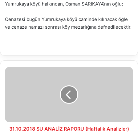
Yumrukaya köyü halkından, Osman SARIKAYA’nın oğlu;
Cenazesi bugün Yumrukaya köyü caminde kılınacak öğle
ve cenaze namazı sonrası köy mezarlığına defnedilecektir.
31.10.2018
SU
ANALİZ
RAPORU
(Haftalık
Analizler)
31.10.2018 SU ANALİZ RAPORU (Haftalık Analizler)