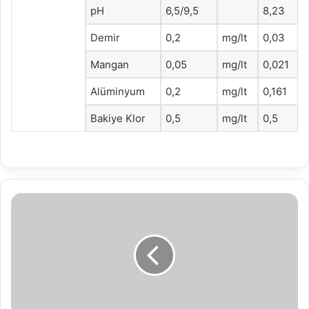
pH
6,5/9,5
8,23
Demir
0,2
mg/lt
0,03
Mangan
0,05
mg/lt
0,021
Alüminyum
0,2
mg/lt
0,161
Bakiye Klor
0,5
mg/lt
0,5
Bolu
Belediyesine
Ait
1
Adet
Taşınmaz
(Arsa)
Satış