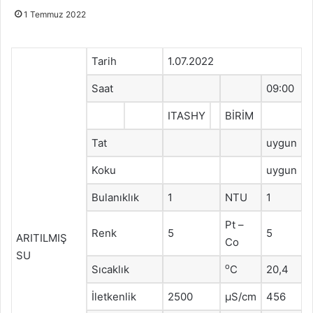
1 Temmuz 2022
Tarih
1.07.2022
Saat
09:00
ITASHY
BİRİM
Tat
uygun
Koku
uygun
Bulanıklık
1
NTU
1
Pt –
Renk
5
5
ARITILMIŞ
Co
SU
o
Sıcaklık
C
20,4
İletkenlik
2500
μS/cm
456