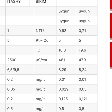
ITASHY
BİRİM
uygun
uygun
uygun
uygun
1
NTU
0,63
0,71
5
Pt – Co
5
5
o
C
18,8
19,6
2500
μS/cm
481
479
6,5/9,5
8,29
8,24
0,2
mg/lt
0,01
0,01
0,05
mg/lt
0,029
0,03
0,2
mg/lt
0,125
0,121
0,5
mg/lt
0,5
0,5