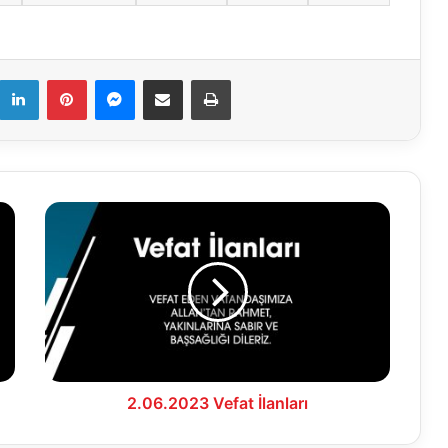
k
LinkedIn
Pinterest
Messenger
E-Mail ile paylaş
Yazdır
2.06.2023
Vefat
İlanları
2.06.2023 Vefat İlanları