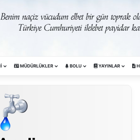
İ
MÜDÜRLÜKLER
BOLU
YAYINLAR
H