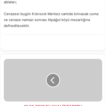
ablaları;
Cenazesi bugün Kıbrıscık Merkez camide kılınacak cuma
ve cenaze namazı sonrası Alpağut köyü mezarlığına
defnedilecektir.
31.05.2018
SU
ANALİZ
RAPORU