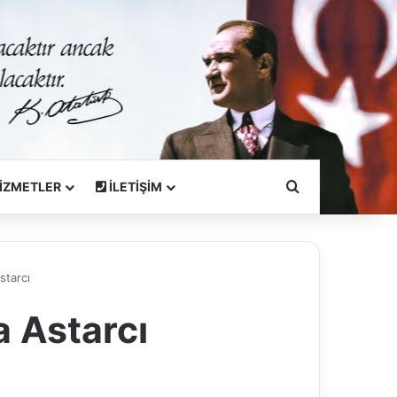
Arama Yapın
İZMETLER
İLETİŞİM
starcı
a Astarcı