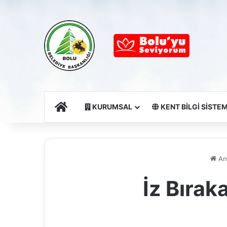
Ana Sayfa
KURUMSAL
KENT BİLGİ SİSTEM
An
İz Bırak