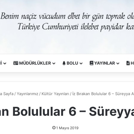
İ
MÜDÜRLÜKLER
BOLU
YAYINLAR
H
a Sayfa
/
Yayınlarımız
/
Kültür Yayınları
/
İz Bırakan Bolulular 6 – Süreyya A
an Bolulular 6 – Süreyy
1 Mayıs 2019