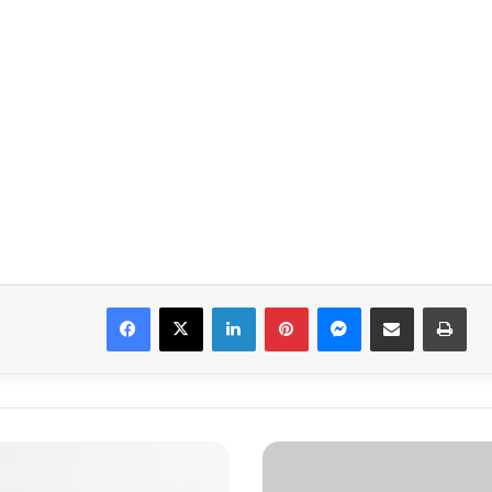
Facebook
X
LinkedIn
Pinterest
Messenger
E-Mail ile paylaş
Yaz
01.02.2019
Vefat