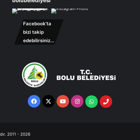
bolubelediyesi
Facebook’ta
bizi takip
edebilirsiniz…
Facebook
X
YouTube
Instagram
Whatsapp
Telefon
Destek
Hattı
ıdır. 2011 - 2026