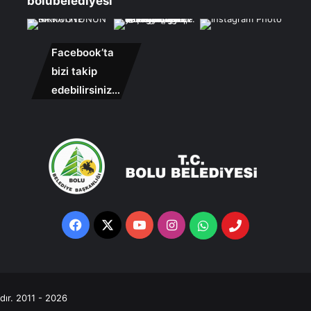
bolubelediyesi
Facebook’ta
bizi takip
edebilirsiniz…
Facebook
X
YouTube
Instagram
Whatsapp
Telefon
Destek
Hattı
ıdır. 2011 - 2026