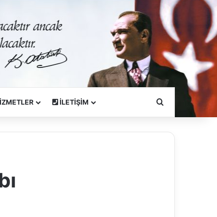
Arama Yapın
İZMETLER
İLETİŞİM
bı