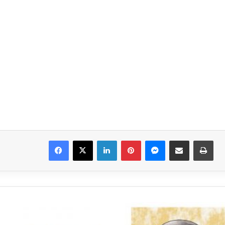
Facebook
X
LinkedIn
Pinterest
Messenger
E-Mail ile paylaş
Yaz
Müstakil
Bolu