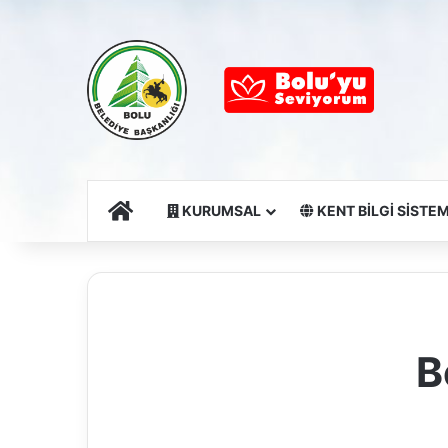
Ana Sayfa
KURUMSAL
KENT BİLGİ SİSTEM
B