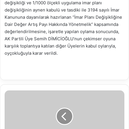
değişikliği ve 1/1000 ölçekli uygulama imar planı
değişikliğinin aynen kabulü ve tasdiki ile 3194 sayılı İmar
Kanununa dayanılarak hazırlanan “İmar Planı Değişikliğine
Dair Değer Artış Payı Hakkında Yönetmelik” kapsamında
değerlendirilmesine, işaretle yapılan oylama sonucunda,
AK Partili Üye Semih DİMİCİOĞLU’nun çekimser oyuna
karşılık toplantıya katılan diğer Üyelerin kabul oylarıyla,
oyçokluğuyla karar verildi.
Bolulu
müzisyenlerden
Neşet
Ertaş’a
saygı
konseri