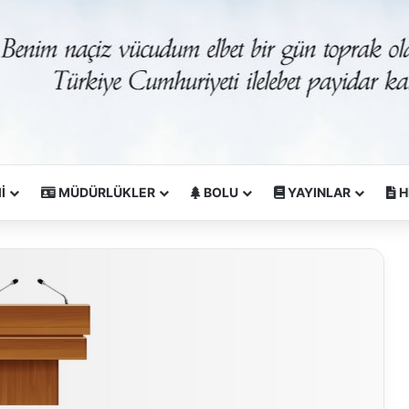
İ
MÜDÜRLÜKLER
BOLU
YAYINLAR
H