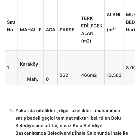
ALANI
MU
TERK
Sıra
BED
EDİLECEK
2)
No
MAHALLE
ADA
PARSEL
(m
Hari
ALAN
(m2)
Karaköy
1
8.0
262
466m2
13.563
Mah.
0
Yukarıda nitelikleri, diğer özellikleri, muhammen
satış bedeli geçici teminat miktarı belirtilen Bolu
Belediyesine ait taşınmaz Bolu Belediye
Başkanlığınca Belediyemiz İhale Salonunda ihale ile