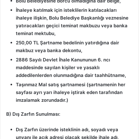
Bolu Belediyesine borcu olmadığına dair belge,
İhaleye katılmak için isteklilerin katılacakları
ihaleye ilişkin, Bolu Belediye Başkanlığı veznesine
yatıracakları geçici teminat makbuzu veya banka
teminat mektubu,
250,00 TL Şartname bedelinin yatırdığına dair
makbuz veya banka dekontu,
2886 Sayılı Devlet İhale Kanununun 6. ncı
maddesinde sayılan kişiler ve yasaklı
addedilenlerden olunmadığına dair taahhütname
,
Taşınmaz Mal satış şartnamesi (şartnamenin her
sayfası ayrı yarı ihaleye iştirak eden tarafından
imzalamak zorundadır.)
B) Dış Zarfın Sunulması:
Dış Zarfın üzerinde isteklinin adı, soyadı veya
unvanı ile açık adresi olacak şekilde ihale adı,